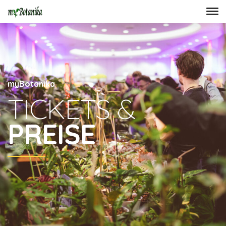
myBotanika
TICKETS &
PREISE