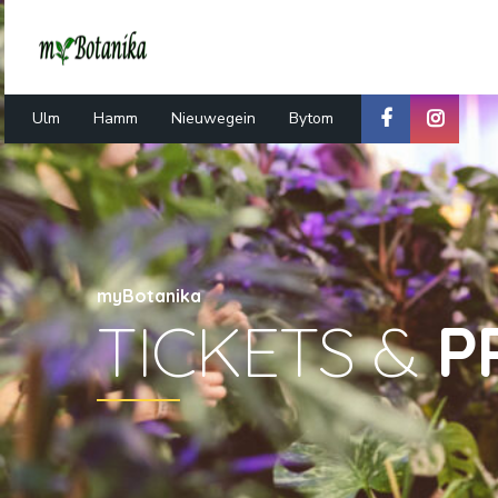
Ulm
Hamm
Nieuwegein
Bytom
myBotanika
TICKETS &
P