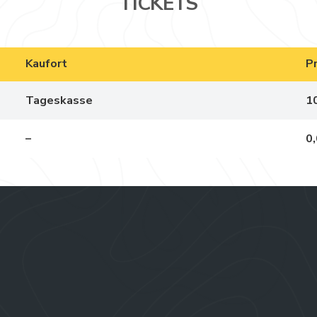
TICKETS
Kaufort
P
Tageskasse
1
–
0