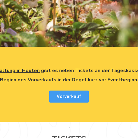
taltung in Houten
gibt es neben Tickets an der Tageskasse
Beginn des Vorverkaufs in der Regel kurz vor Eventbeginn
Vorverkauf
´